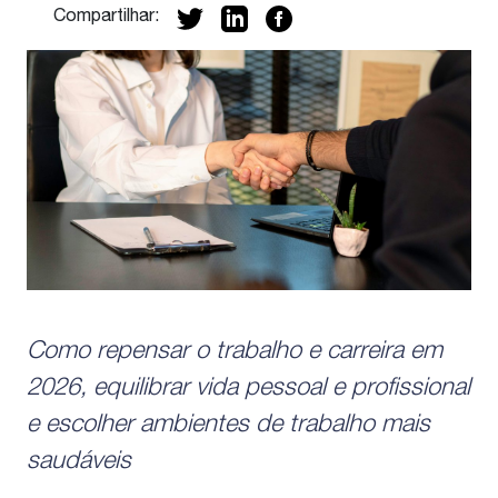
Compartilhar:
Em 2026, o jogo é outro. O que está
em pauta é
Como repensar o trabalho e carreira em
2026, equilibrar vida pessoal e profissional
e escolher ambientes de trabalho mais
saudáveis