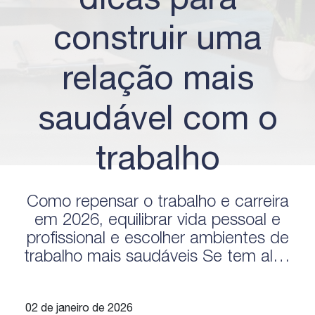
dicas para
construir uma
relação mais
saudável com o
trabalho
Como repensar o trabalho e carreira
em 2026, equilibrar vida pessoal e
profissional e escolher ambientes de
trabalho mais saudáveis Se tem algo
que ficou claro nos últimos anos é que
trabalho e carreira deixaram de ser
02 de janeiro de 2026
apenas sobre cargo, salário e metas.