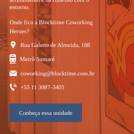
entorno.
Onde fica a Blocktime Coworking
Heroes?
Rua Galeno de Almeida, 188
Metrô Sumaré
coworking@blocktime.com.br
+55 11 3087-3405
Conheça essa unidade