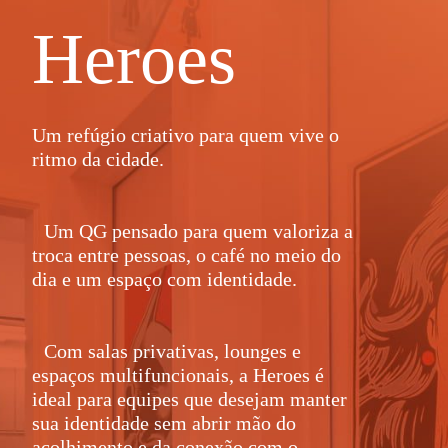
Heroes
Um refúgio criativo para quem vive o
ritmo da cidade.
Um QG pensado para quem valoriza a
troca entre pessoas, o café no meio do
dia e um espaço com identidade.
Com salas privativas, lounges e
espaços multifuncionais, a Heroes é
ideal para equipes que desejam manter
sua identidade sem abrir mão do
acolhimento e da conexão com o