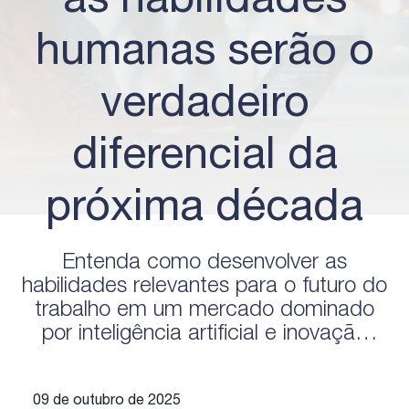
as habilidades
humanas serão o
verdadeiro
diferencial da
próxima década
Entenda como desenvolver as
habilidades relevantes para o futuro do
trabalho em um mercado dominado
por inteligência artificial e inovação
Pode parecer muito direto, mas o fato
é que o futuro do trabalho já começou
09 de outubro de 2025
a acontecer. De um lado, a