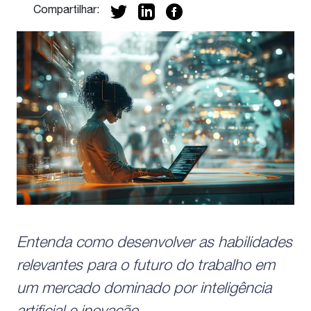
Compartilhar:
inteligência artificial e a automação
transformam as tarefas do dia a dia.
Do outro,
Entenda como desenvolver as habilidades
relevantes para o futuro do trabalho em
um mercado dominado por inteligência