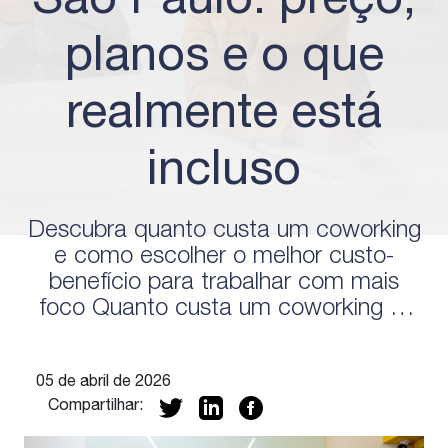
São Paulo: preço,
planos e o que
realmente está
incluso
Descubra quanto custa um coworking
e como escolher o melhor custo-
benefício para trabalhar com mais
foco Quanto custa um coworking é,
quase sempre, a primeira pergunta
que aparece quando alguém começa
05 de abril de 2026
a buscar um espaço para trabalhar
Compartilhar:
fora de casa. E faz sentido. Afinal,
preço importa, e muito. Mas, ao