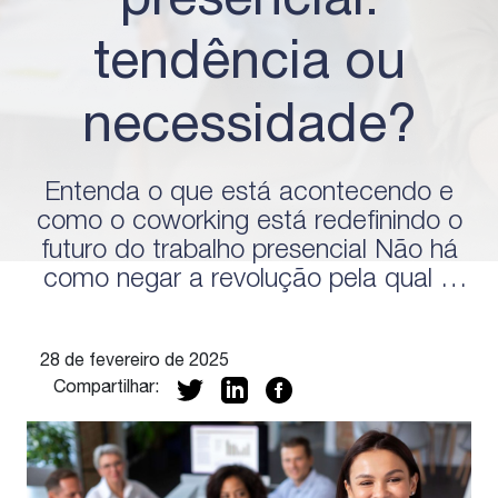
presencial:
tendência ou
necessidade?
Entenda o que está acontecendo e
como o coworking está redefinindo o
futuro do trabalho presencial Não há
como negar a revolução pela qual o
mercado de trabalho passou nos
últimos anos. Mesmo que a pandemia
28 de fevereiro de 2025
sempre apareça como uma das
Compartilhar:
grandes impulsionadoras dessas
mudanças, de fato ela transformou os
modelos, principalmente o do trabalho